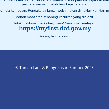
laman web kami. Laman ini sedang dalam proses penyelenggaraan d
pengalaman yang lebih baik kepada anda.
 semula kemudian. Pengaktifan laman web ini akan dimaklumkan dari 
Mohon maaf atas sebarang kesulitan yang dialami.
Untuk maklumat berkaitan, Tuan/Puan boleh melayari:
https://myfirst.dof.gov.my
Sekian, terima kasih.
© Taman Laut & Pengurusan Sumber 2025